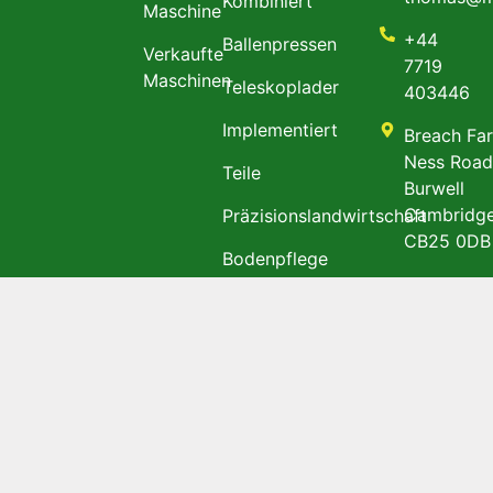
Kombiniert
Maschine
+44
Ballenpressen
Verkaufte
7719
Maschinen
Teleskoplader
403446
Implementiert
Breach Fa
Ness Roa
Teile
Burwell
Cambridge
Präzisionslandwirtschaft
CB25 0DB
Bodenpflege
Fahrzeuge
Deutsch
Datenschutzbestimmungen
&
Bedingungen &
Konditionen
@
Urheberrecht 2023
TGM Agri