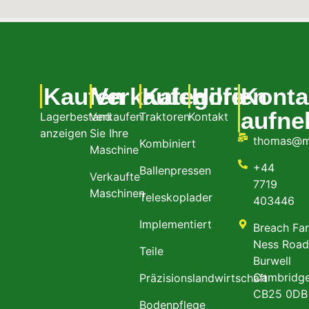
Kaufen
Verkaufen
Kategorien
Hilfe
Konta
aufn
Lagerbestand
Verkaufen
Traktoren
Kontakt
anzeigen
Sie Ihre
thomas@m
Kombiniert
Maschine
+44
Ballenpressen
Verkaufte
7719
Maschinen
Teleskoplader
403446
Implementiert
Breach Fa
Ness Roa
Teile
Burwell
Cambridge
Präzisionslandwirtschaft
CB25 0DB
Bodenpflege