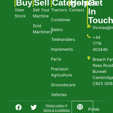
Buy
Sell
Categories
Help
Get
In
View
Sell Your
Tractors
Contact
Stock
Machine
Touc
Combines
Sold
thomas@m
Balers
Machinery
+44
Telehandlers
7719
Implements
403446
Parts
Breach Fa
Ness Roa
Precision
Burwell
Agriculture
Cambridge
CB25 0DB
Groundscare
Vehicles
Privacy policy
&
Polski
Terms & Conditions