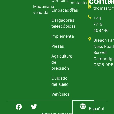
conta
Combina
contacto
Maquinaria
thomas@m
con
Empacadoras
vendida
+44
Cargadoras
7719
telescópicas
403446
Implementa
Breach Fa
Piezas
Ness Roa
Burwell
Agricultura
Cambridge
de
CB25 0DB
precisión
Cuidado
del suelo
Vehículos
Español