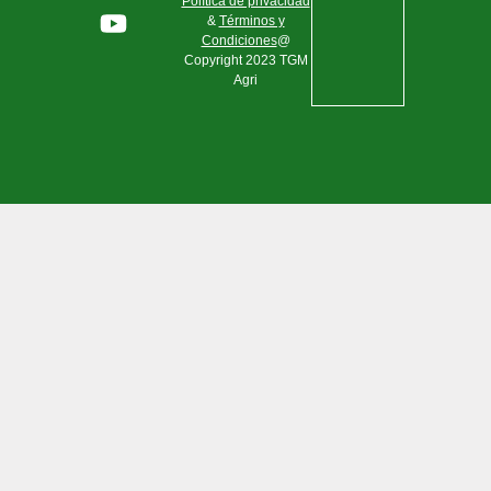
Política de privacidad
&
Términos y
Condiciones
@
Copyright 2023 TGM
Agri